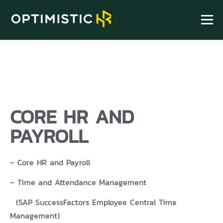
Menu
HOME
ABOUT
SERVICE
HR KNOWLEDGE
FIND US
CORE HR AND
PAYROLL
– Core HR and Payroll
– Time and Attendance Management
(SAP SuccessFactors Employee Central Time
Management)