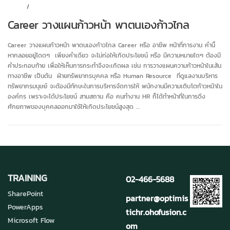
BLOG
/
UNCATEGORIZED
Career วางแผนก้าวหน้า พาตนเองก้าวไกล
Career วางแผนก้าวหน้า พาตนเองก้าวไกล Career หรือ อาชีพ หน้าที่การงาน คำนี้
หากลอยอยู่โดดๆ เพียงคำเดียว จะไม่ก่อให้เกิดประโยชน์ หรือ มีความหมายใดๆ ต้องมี
คำประกอบท้าย เพื่อให้เห็นการกระทำจึงจะเกิดผล เช่น การวางแผนความก้าวหน้าในเส้น
ทางอาชีพ เป็นต้น ฝ่ายทรัพยากรบุคคล หรือ Human Resource ที่ดูแลงานบริหาร
ทรัพยากรมนุษย์ จะต้องมีทักษะในการบริหารจัดการให้ พนักงานมีความเติบโตก้าวหน้าใน
องค์กร เพราะจะได้ประโยชน์ สามสถาน คือ คนทำงาน HR ก็ได้ทำหน้าที่ในการดึง
ศักยภาพของบุคคลออกมาใช้ให้เกิดประโยชน์สูงสุด …
TRAINING
02-466-5688
SharePoint
partner@optimis
PowerApps
tichr.ohofusion.c
Microsoft Flow
om