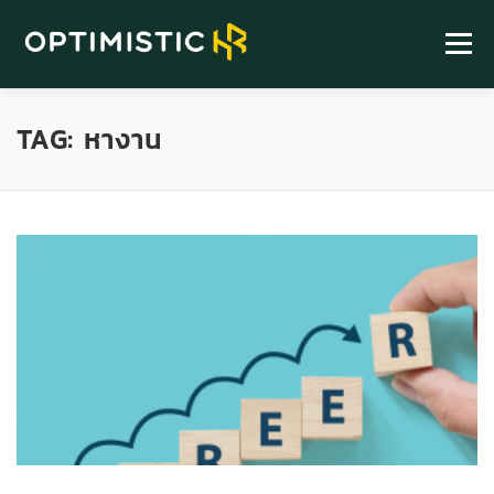
Menu
TAG:
HOME
หางาน
ABOUT
SERVICE
HR KNOWLEDGE
FIND US